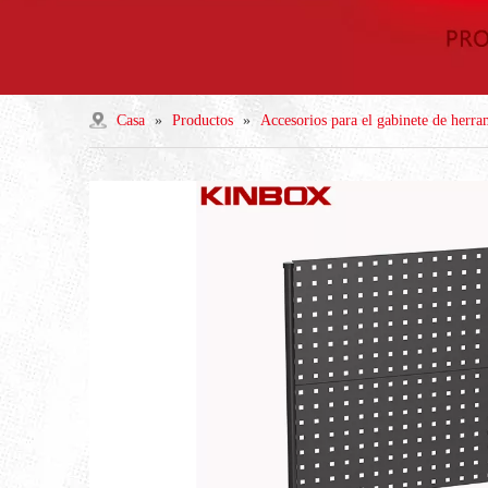
Casa
»
Productos
»
Accesorios para el gabinete de herra