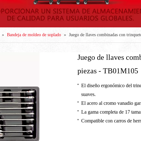
»
Bandeja de moldeo de soplado
»
Juego de llaves combinadas con trinqu
Juego de llaves com
piezas - TB01M105
El diseño ergonómico del trin
suaves.
El acero al cromo vanadio gara
La gama completa de 17 tamañ
Compatible con carros de herr