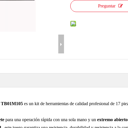
Preguntar
box TB01M105
es un kit de herramientas de calidad profesional de 17 pi
ete
para una operación rápida con una sola mano y un
extremo abiert
ad
, este juego garantiza una resistencia, durabilidad y resistencia a la c