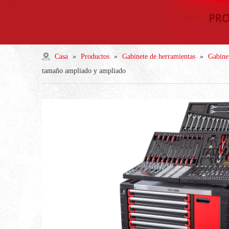
Casa
»
Productos
»
Gabinete de herramientas
»
Gabinet
tamaño ampliado y ampliado