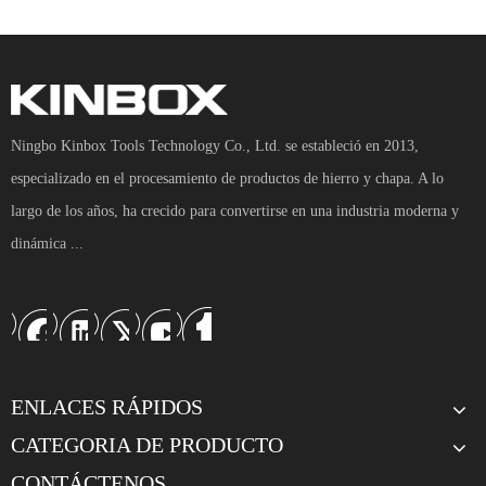
Perfil de la empresa
Ningbo Kinbox Tools Technology Co., Ltd. se estableció en 2013,
94pcs 1/4 "y 1/2 " Dr.Mechanic Professional Socket Set Tool Tool Box
34pcs 1/2 "DR.SOCKECKET LLAVE SET CAJA DE CARDE
especializado en el procesamiento de productos de hierro y chapa. A lo
Ningbo 
Finboza
 Tools Technology Co., Ltd. se 
largo de los años, ha crecido para convertirse en una industria moderna y
estableció en 2013, especializado en el 
dinámica ...
procesamiento de productos de hierro y chapa. A lo 
largo de los años, ha crecido para convertirse en una 
industria moderna y dinámica para la producción de 
tranvía de herramientas, gabinete de herramientas, 
carrito de herramientas, sistema de almacenamiento 
ENLACES RÁPIDOS
de garaje y banco de trabajo, etc.
CATEGORIA DE PRODUCTO
CONTÁCTENOS