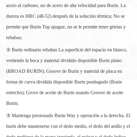
acero al carbono, no de acero de alta velocidad para Burin. La
dureza es HRC (48-52) después de la solución térmica; No se
permite que Burin Top apague, no se le permite tener grietas y
rebabas;
② Burin ordinario rebabas La superficie del espacio en blanco,
vertiendo la boca y material dividido disponible Burin plano
(BROAD BURIN); Groove de Burin y material de placa en
forma de curva dividida disponible Burin puntiagudo (Burin
estrecho); Grove de aceite de Burin usando Groove de aceite
Burin;
③ Mantenga presionado Burin Way y operación a la derecha. El
burin debe mantenerse con el dedo medio, el dedo del anillo y el
dedo meñique de la mano izquierda, el pulgar y el dedo índice