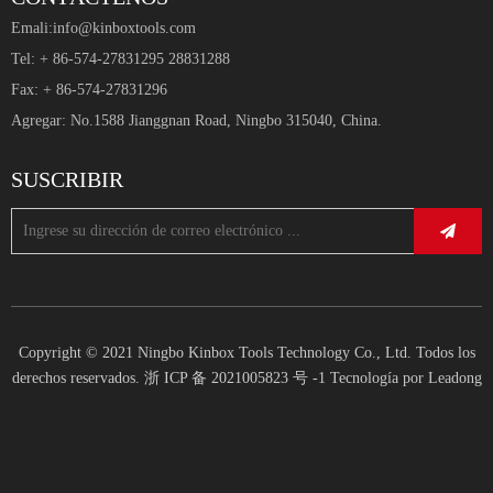
deseada y comience a organizar. El diseño intuitivo asegura
Emali:
info@kinboxtools.com
que pueda ajustar rápidamente su configuración a medida que
Tel: + 86-574-27831295 28831288
cambian sus necesidades.
Fax: + 86-574-27831296
Agregar: No.1588 Jianggnan Road, Ningbo 315040, China.
¡Eleve su espacio de trabajo con nuestro sistema de banco de
trabajo de garaje hoy y experimente la diferencia que puede
SUSCRIBIR
hacer el diseño modular y ergonómico!
Copyright © 2021 Ningbo Kinbox Tools Technology Co., Ltd. Todos los
derechos reservados.
浙 ICP 备 2021005823 号 -1
Tecnología por
Leadong