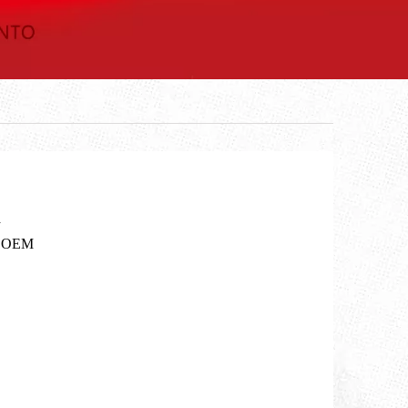
a
u OEM