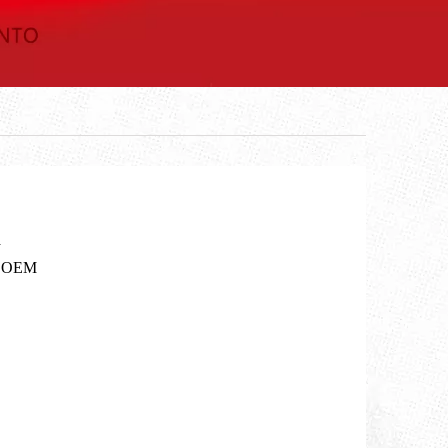
a
u OEM