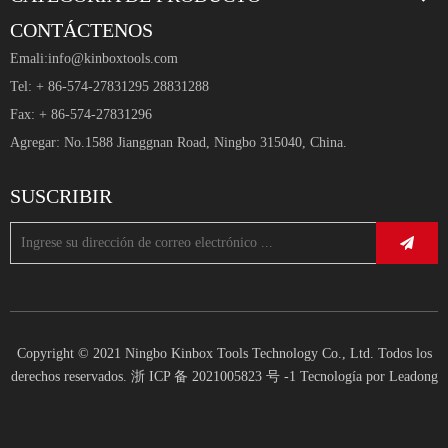
CONTÁCTENOS
Emali:
info@kinboxtools.com
¿Puede un armario de herramientas profesional
Tel: + 86-574-27831295 28831288
Fax: + 86-574-27831296
crear un espacio de trabajo más agradable?
Agregar: No.1588 Jianggnan Road, Ningbo 315040, China.
2026-04-06
SUSCRIBIR
Cuando la gente habla de un 'espacio de trabajo agradable', a menudo
imagina cosas suaves: mejor iluminación, paredes más limpias, una
habitación más ordenada y tal vez una combinación de colores más
agradable. Esas cosas sí importan. Pero en talleres reales, áreas de
servicio, salas de mantenimiento y áreas de soporte de producción,
Copyright © 2021 Ningbo Kinbox Tools Technology Co., Ltd. Todos los
derechos reservados.
浙 ICP 备 2021005823 号 -1
Tecnología por
Leadong