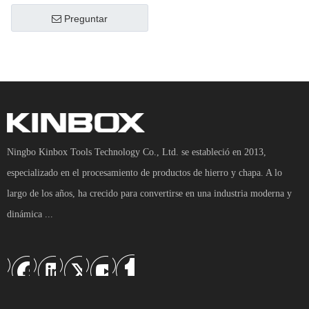
recomendadas
sistema de
Preguntar
almacenamiento de
garaje soportes de
gabinete de
herramientas de
garaje personalizado
DIY
Ningbo Kinbox Tools Technology Co., Ltd. se estableció en 2013,
especializado en el procesamiento de productos de hierro y chapa. A lo
largo de los años, ha crecido para convertirse en una industria moderna y
dinámica ...