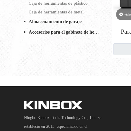
Caja de herramientas de plástico
Caja de herramientas de metal
víde
Almacenamiento de garaje
Par
Accesorios para el gabinete de herramientas
alma
gara
re
opc
OE
Ningbo Kinbox Tools Technology Co., Ltd. se
estableció en 2013, especializado en el