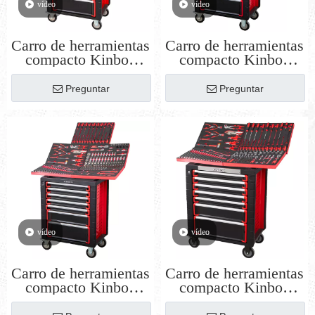
vídeo
vídeo
Carro de herramientas
Carro de herramientas
compacto Kinbox
compacto Kinbox
para el hogar |
para el hogar |
Organizador con
Organizador con
Preguntar
Preguntar
ruedas liviano con
ruedas liviano con
bandeja BMC
bandeja EPS
personalizable
personalizable
vídeo
vídeo
Carro de herramientas
Carro de herramientas
compacto Kinbox
compacto Kinbox
para el hogar | Su
para el hogar |