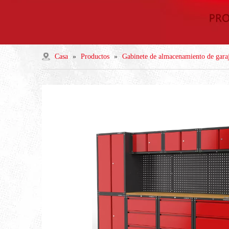
Casa
»
Productos
»
Gabinete de almacenamiento de gara