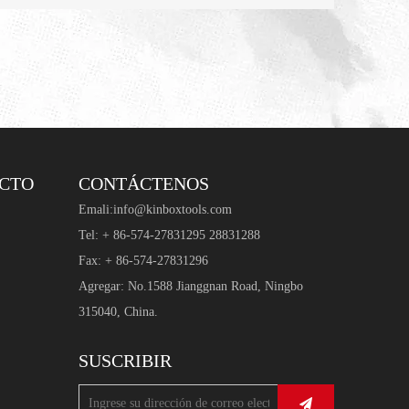
UCTO
CONTÁCTENOS
Emali:
info@kinboxtools.com
Tel: + 86-574-27831295 28831288
Fax: + 86-574-27831296
Agregar: No.1588 Jianggnan Road, Ningbo
315040, China.
SUSCRIBIR