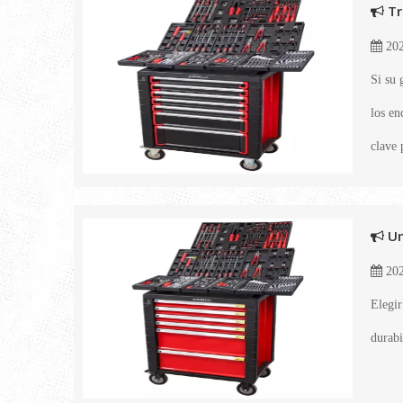
Tr
202
Si su 
los en
clave 
Un
202
Elegir
durabi