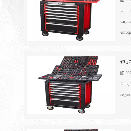
Un tal
carpin
enfoqu
¿C
202
Un gab
seguro